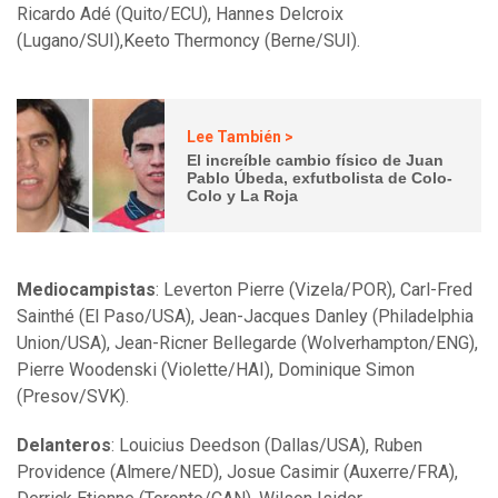
Ricardo Adé (Quito/ECU), Hannes Delcroix
(Lugano/SUI),Keeto Thermoncy (Berne/SUI).
Lee También >
El increíble cambio físico de Juan
Pablo Úbeda, exfutbolista de Colo-
Colo y La Roja
Mediocampistas
: Leverton Pierre (Vizela/POR), Carl-Fred
Sainthé (El Paso/USA), Jean-Jacques Danley (Philadelphia
Union/USA), Jean-Ricner Bellegarde (Wolverhampton/ENG),
Pierre Woodenski (Violette/HAI), Dominique Simon
(Presov/SVK).
Delanteros
: Louicius Deedson (Dallas/USA), Ruben
Providence (Almere/NED), Josue Casimir (Auxerre/FRA),