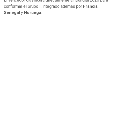
El vencedor clasificará directamente al Mundial 2026 para
conformar el Grupo I, integrado además por
Francia
,
Senegal
y
Noruega
.