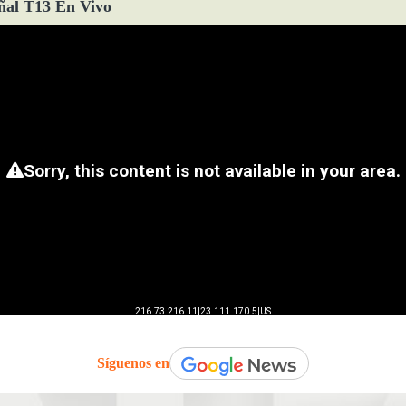
ñal T13 En Vivo
Síguenos en