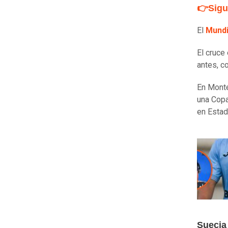
👉Sigu
El
Mundi
El cruce
antes, c
En Monte
una Copa
en Esta
Suecia