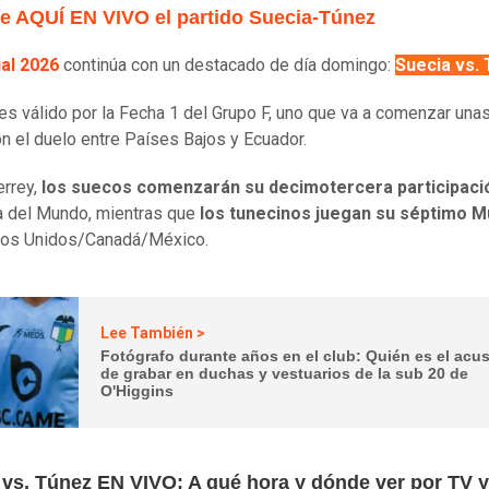
e AQUÍ EN VIVO el partido Suecia-Túnez
al 2026
continúa con un destacado de día domingo:
Suecia vs.
 es válido por la Fecha 1 del Grupo F, uno que va a comenzar una
on el duelo entre Países Bajos y Ecuador.
rrey,
los suecos comenzarán su decimotercera participaci
 del Mundo, mientras que
los tunecinos juegan su séptimo M
dos Unidos/Canadá/México.
Lee También >
Fotógrafo durante años en el club: Quién es el acu
de grabar en duchas y vestuarios de la sub 20 de
O'Higgins
 vs. Túnez EN VIVO: A qué hora y dónde ver por TV y