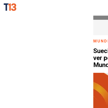
MUND
Sueci
ver p
Mund