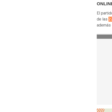
ONLINE
El parti
de las
2
además 