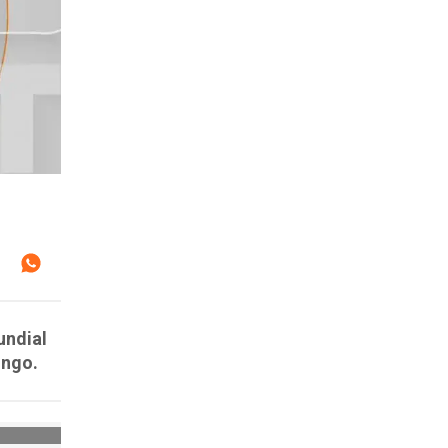
undial
ingo.