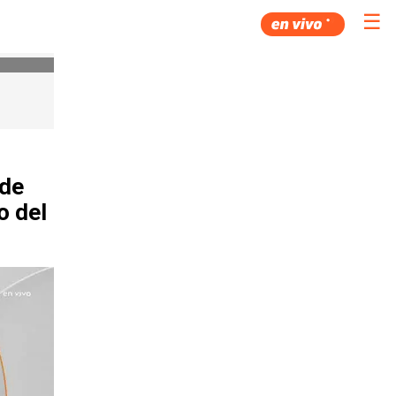
☰
nde
o del