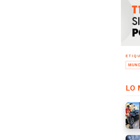
ETIQ
MUND
LO 