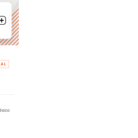
IAL
éxico: