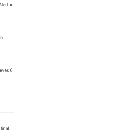
Alertan
en
ueves 6
final