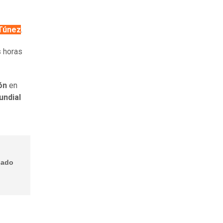
 Túnez
.
s horas
ón
en
undial
sado