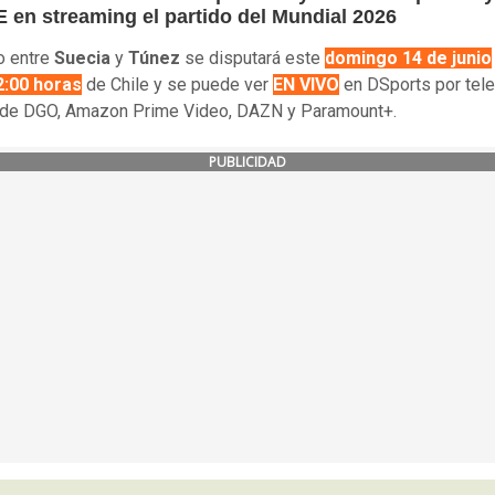
 en streaming el partido del Mundial 2026
do entre
Suecia
y
Túnez
se disputará este
domingo 14 de junio
2:00 horas
de Chile y se puede ver
EN VIVO
en DSports por tele
de DGO, Amazon Prime Video, DAZN y Paramount+.
PUBLICIDAD