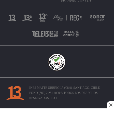
BRANDED CONTENT
INÉS MATTE URREJOLA #0848, SANTIAGO, CHILE
FONO (562) 2 251 4000 © TODOS LOS DERECHOS
RESERVADOS. 13.CL