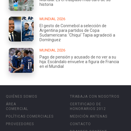
historia
MUNDIAL 2026
El gesto de Conmebol a selección de
Argentina para partidos de Copa
Sudamericana: 'Chiqui' Tapia agradeció a
Domínguez
MUNDIAL 2026
Pago de pensión y acusado de no ver a su
hija: Escándalo envuelve a figura de Francia
en el Mundial
QUIÉNES SOMOS
TRABAJA CON NOSOTROS
ÁREA
CERTIFICADO DE
COMERCIAL
HONORARIOS 2012
POLÍTICAS COMERCIALES
MEDICIÓN ANTENAS
PROVEEDORES
CONTACTO