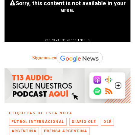
Síguenos en
ETIQUETAS DE ESTA NOTA
FÚTBOL INTERNACIONAL
DIARIO OLÉ
OLÉ
ARGENTINA
PRENSA ARGENTINA