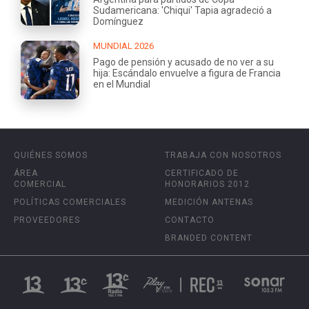
Sudamericana: 'Chiqui' Tapia agradeció a
Domínguez
MUNDIAL 2026
Pago de pensión y acusado de no ver a su
hija: Escándalo envuelve a figura de Francia
en el Mundial
QUIÉNES SOMOS
TRABAJA CON NOSOTROS
ÁREA
CERTIFICADO DE
COMERCIAL
HONORARIOS 2012
POLÍTICAS COMERCIALES
MEDICIÓN ANTENAS
PROVEEDORES
CONTACTO
BRANDED CONTENT