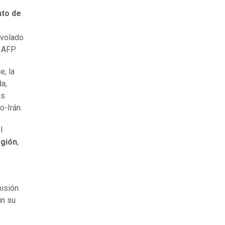
to de
evolado
 AFP.
e, la
a,
es
o-Irán.
l
egión
,
misión
ún su