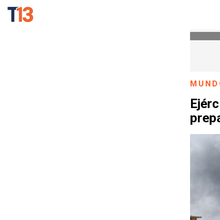
MUND
Ejérc
prepa