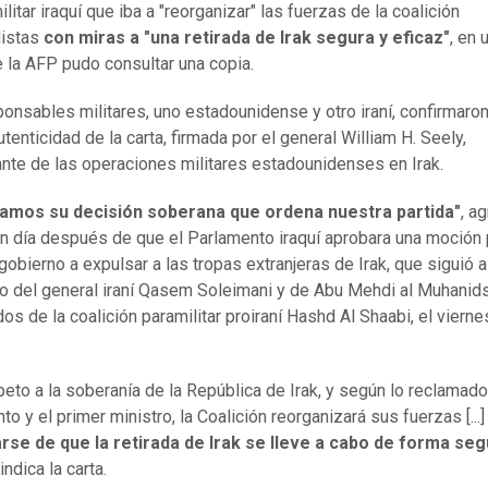
itar iraquí que iba a "reorganizar" las fuerzas de la coalición
distas
con miras a "una retirada de Irak segura y eficaz"
, en 
e la AFP pudo consultar una copia.
onsables militares, uno estadounidense y otro iraní, confirmaron
tenticidad de la carta, firmada por el general William H. Seely,
te de las operaciones militares estadounidenses en Irak.
amos su decisión soberana que ordena nuestra partida"
, a
un día después de que el Parlamento iraquí aprobara una moción 
 gobierno a expulsar a las tropas extranjeras de Irak, que siguió a
o del general iraní Qasem Soleimani y de Abu Mehdi al Muhanids
os de la coalición paramilitar proiraní Hashd Al Shaabi, el vierne
peto a la soberanía de la República de Irak, y según lo reclamado
o y el primer ministro, la Coalición reorganizará sus fuerzas [...]
rse de que la retirada de Irak se lleve a cabo de forma seg
indica la carta.