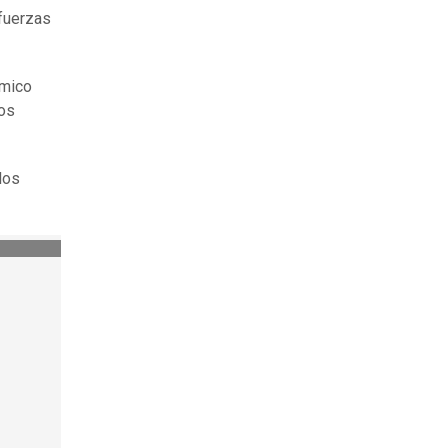
 fuerzas
ámico
sos
los