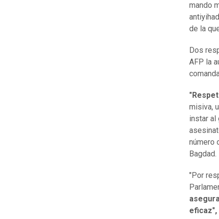
mando mil
antiyiha
de la qu
Dos resp
AFP la au
comandan
"Respet
misiva, 
instar al
asesinat
número d
Bagdad.
"Por res
Parlament
asegura
eficaz",