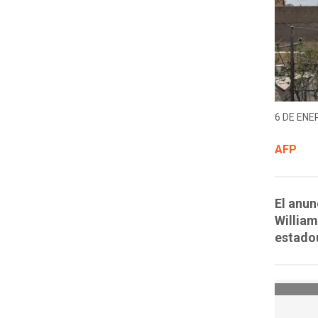
6 DE ENER
AFP
El anun
William
estadou