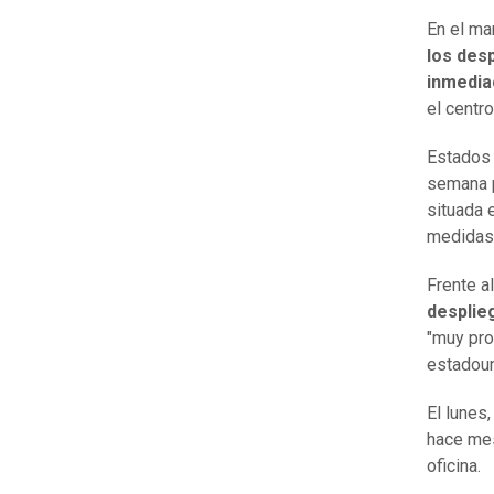
En el mar
los des
inmedia
el centr
Estados 
semana p
situada 
medidas 
Frente a
desplie
"muy pro
estadou
El lunes
hace mes
oficina.