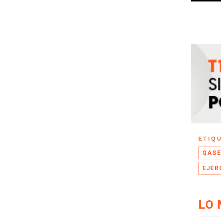
ETIQ
QASE
EJÉR
LO 