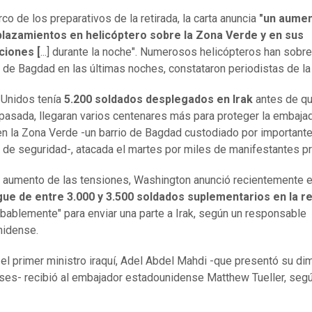
co de los preparativos de la retirada, la carta anuncia
"un aumen
plazamientos en helicóptero sobre la Zona Verde y en sus
ciones [
...] durante la noche". Numerosos helicópteros han sobr
o de Bagdad en las últimas noches, constataron periodistas de la
Unidos tenía
5.200 soldados desplegados en Irak
antes de qu
asada, llegaran varios centenares más para proteger la embajad
en la Zona Verde -un barrio de Bagdad custodiado por important
de seguridad-, atacada el martes por miles de manifestantes pr
l aumento de las tensiones, Washington anunció recientemente e
gue de entre 3.000 y 3.500 soldados suplementarios en la r
bablemente" para enviar una parte a Irak, según un responsable
nidense.
, el primer ministro iraquí, Adel Abdel Mahdi -que presentó su di
es- recibió al embajador estadounidense Matthew Tueller, seg