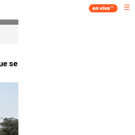
☰
ue se