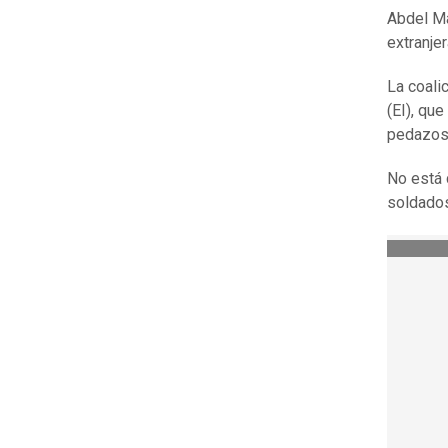
Abdel Mah
extranje
La coali
(EI), qu
pedazos 
No está 
soldados