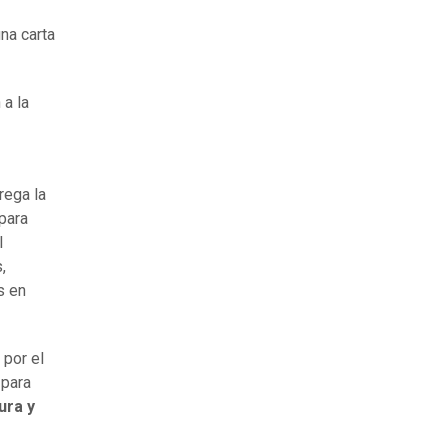
una carta
 a la
grega la
para
l
,
s en
 por el
 para
ura y