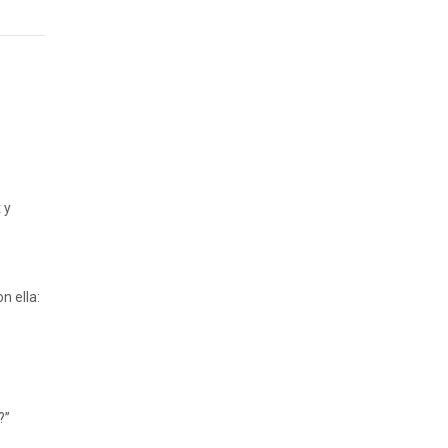
 y
n ella:
s
?”