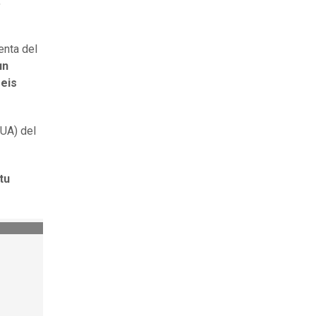
,
enta del
un
eis
(UA) del
tu