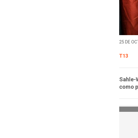
25 DE OC
T13
Sahle-
como p