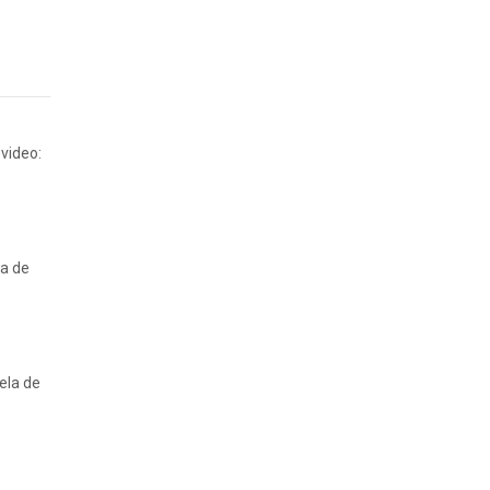
video:
ca de
ela de