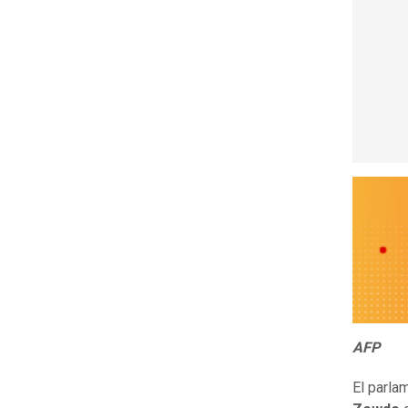
AFP
El parla