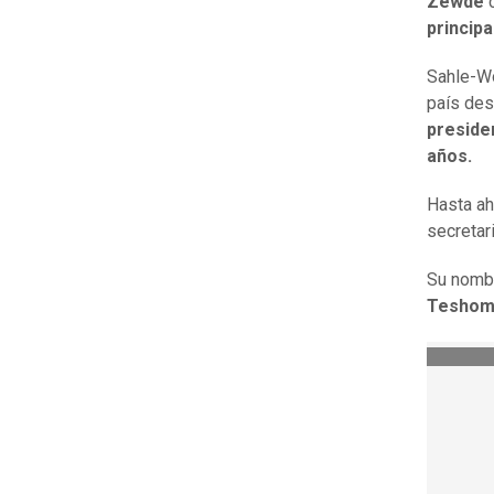
Zewde
princip
Sahle-Wo
país des
preside
años.
Hasta ah
secretar
Su nombr
Teshom