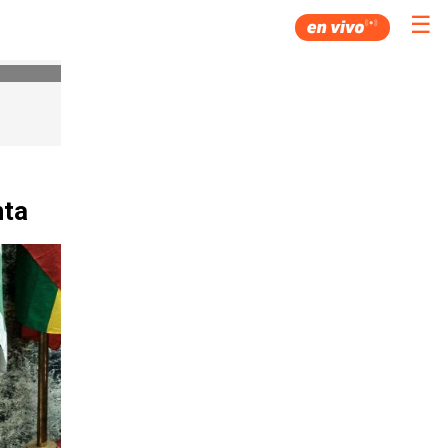
☰
nta