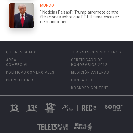
MUNDO
"¡Noticias Falsas!": Trump arremete contra
filtraciones sobre que EE.UU tiene escasez
de municiones
QUIÉNES SOMOS
TRABAJA CON NOSOTROS
ÁREA
CERTIFICADO DE
COMERCIAL
HONORARIOS 2012
POLÍTICAS COMERCIALES
MEDICIÓN ANTENAS
PROVEEDORES
CONTACTO
BRANDED CONTENT