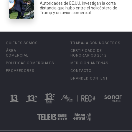
Autoridades de EE.UU. investigan la corta
distancia que hubo entre el helicóptero de
Trump y un avión comercial
QUIÉNES SOMOS
TRABAJA CON NOSOTROS
ÁREA
CERTIFICADO DE
COMERCIAL
HONORARIOS 2012
POLÍTICAS COMERCIALES
MEDICIÓN ANTENAS
PROVEEDORES
CONTACTO
BRANDED CONTENT