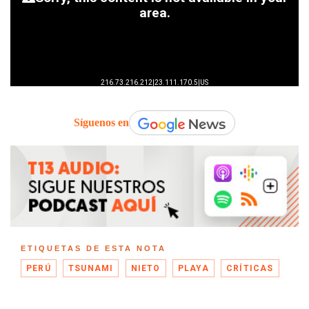
Síguenos en
ETIQUETAS DE ESTA NOTA
PERÚ
TSUNAMI
NIETO
PLAYA
CRÍTICAS