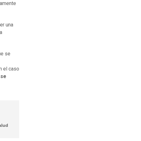
etamente
er una
la
ue se
n el caso
 se
alud