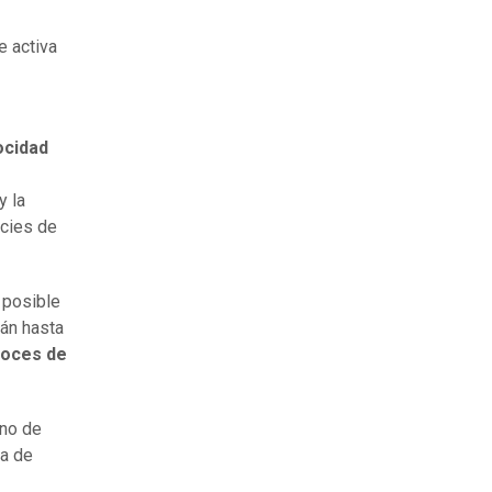
e activa
ocidad
y la
icies de
 posible
án hasta
voces de
uno de
da de