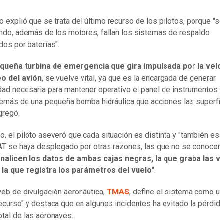
 explió que se trata del último recurso de los pilotos, porque "s
ndo, además de los motores, fallan los sistemas de respaldo
dos por baterías".
queña turbina de emergencia que gira impulsada por la vel
eo del avión
, se vuelve vital, ya que es la encargada de generar
idad necesaria para mantener operativo el panel de instrumentos 
demás de una pequeña bomba hidráulica que acciones las superf
agregó.
, el piloto aseveró que cada situación es distinta y "también es
AT se haya desplegado por otras razones, las que no se conocer
nalicen los datos de ambas cajas negras, la que graba las 
 la que registra los parámetros del vuelo
".
 web de divulgación aeronáutica,
TMAS
, define el sistema como 
recurso" y destaca que en algunos incidentes ha evitado la pérdi
otal de las aeronaves.