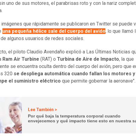
sin uno de sus motores, el parabrisas roto y con la nariz compl
a.
s imágenes que rápidamente se publicaron en Twitter se puede v
e
una pequeña hélice sale del cuerpo del avión
, lo que llamó 
 de algunos usuarios de redes sociales.
cto, el piloto Claudio Avendaño explicó a Las Últimas Noticias q
 a
Ram Air Turbine
(RAT) o
Turbina de Aire de Impacto
, la que
nte se encuentra oculta dentro del cuerpo del avión, pero que e
us 320
se despliega automática cuando fallan los motores y
mpe el suministro eléctrico
que permite gobernar la aeronave".
Lee También >
Por qué baja la temperatura corporal cuando
envejecemos y qué impacto tiene esto en nuestra s