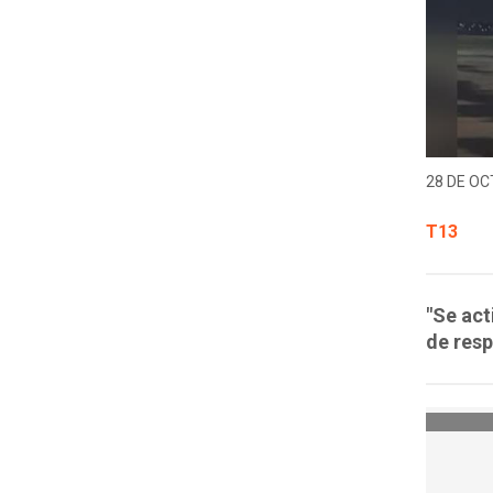
28 DE OC
T13
"Se act
de resp