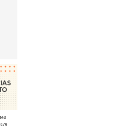
rtes
nave