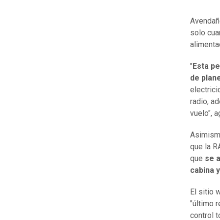
Avendaño
solo cua
alimenta
"
Esta pe
de plan
electric
radio, a
vuelo", 
Asimismo
que la R
que
se a
cabina y
El sitio
"último 
control t