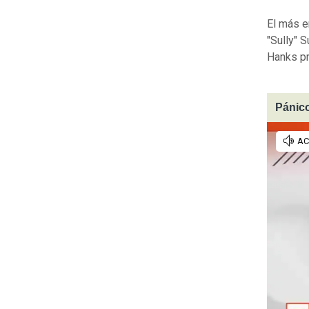
El más e
"Sully" 
Hanks pr
Pánico