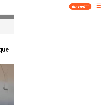
☰
 que