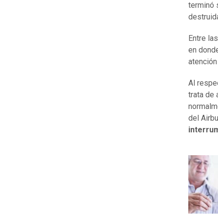
terminó 
destruid
Entre la
en dond
atención
Al respe
trata de
normalme
del Airb
interru