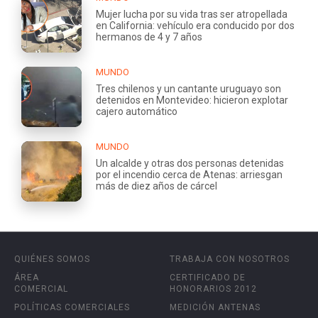
Mujer lucha por su vida tras ser atropellada
en California: vehículo era conducido por dos
hermanos de 4 y 7 años
MUNDO
Tres chilenos y un cantante uruguayo son
detenidos en Montevideo: hicieron explotar
cajero automático
MUNDO
Un alcalde y otras dos personas detenidas
por el incendio cerca de Atenas: arriesgan
más de diez años de cárcel
QUIÉNES SOMOS
TRABAJA CON NOSOTROS
ÁREA
CERTIFICADO DE
COMERCIAL
HONORARIOS 2012
POLÍTICAS COMERCIALES
MEDICIÓN ANTENAS