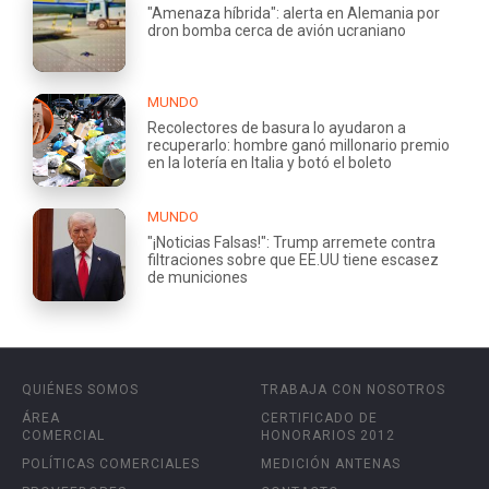
"Amenaza híbrida": alerta en Alemania por
dron bomba cerca de avión ucraniano
MUNDO
Recolectores de basura lo ayudaron a
recuperarlo: hombre ganó millonario premio
en la lotería en Italia y botó el boleto
MUNDO
"¡Noticias Falsas!": Trump arremete contra
filtraciones sobre que EE.UU tiene escasez
de municiones
QUIÉNES SOMOS
TRABAJA CON NOSOTROS
ÁREA
CERTIFICADO DE
COMERCIAL
HONORARIOS 2012
POLÍTICAS COMERCIALES
MEDICIÓN ANTENAS