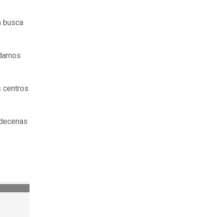
n busca
edarnos
s centros
 decenas