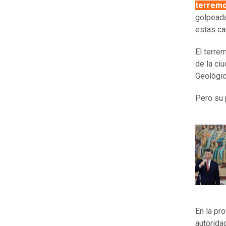
terrem
golpeada
estas ca
El terre
de la ci
Geológi
Pero su 
En la pro
autorida