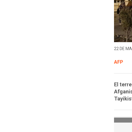
22 DE MA
AFP
El terr
Afganis
Tayikis