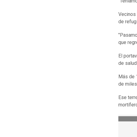
"Teníamo
Vecinos 
de refug
"Pasamos
que regr
El porta
de salud
Más de 1
de miles
Ese terr
mortífer