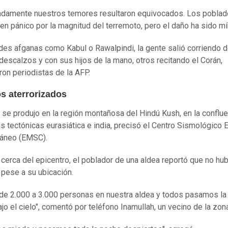
adamente nuestros temores resultaron equivocados. Los pobla
 en pánico por la magnitud del terremoto, pero el daño ha sido mí
des afganas como Kabul o Rawalpindi, la gente salió corriendo d
descalzos y con sus hijos de la mano, otros recitando el Corán,
ron periodistas de la AFP.
s aterrorizados
 se produjo en la región montañosa del Hindú Kush, en la conflu
as tectónicas eurasiática e india, precisó el Centro Sismológico 
ráneo (EMSC).
 cerca del epicentro, el poblador de una aldea reportó que no hu
 pese a su ubicación.
e 2.000 a 3.000 personas en nuestra aldea y todos pasamos la
ajo el cielo", comentó por teléfono Inamullah, un vecino de la zon