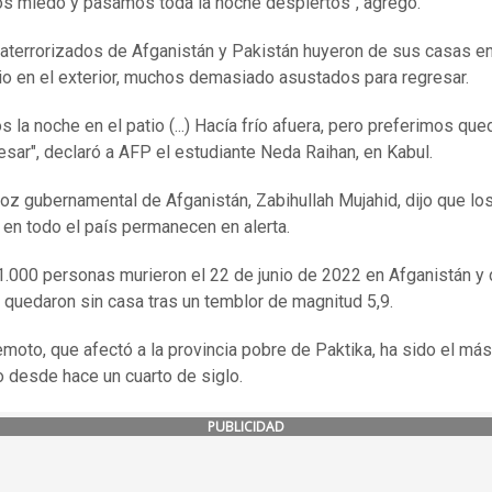
s miedo y pasamos toda la noche despiertos", agregó.
aterrorizados de Afganistán y Pakistán huyeron de sus casas e
io en el exterior, muchos demasiado asustados para regresar.
 la noche en el patio (...) Hacía frío afuera, pero preferimos qu
esar", declaró a AFP el estudiante Neda Raihan, en Kabul.
voz gubernamental de Afganistán, Zabihullah Mujahid, dijo que lo
 en todo el país permanecen en alerta.
.000 personas murieron el 22 de junio de 2022 en Afganistán y
 quedaron sin casa tras un temblor de magnitud 5,9.
emoto, que afectó a la provincia pobre de Paktika, ha sido el más
o desde hace un cuarto de siglo.
PUBLICIDAD