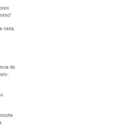
dores
nimo".
e casa,
encia de
Euro-
bo
 noche
a.