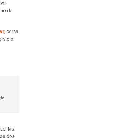
zona
smo de
án
, cerca
ervicio
tin
ad, las
dos dos