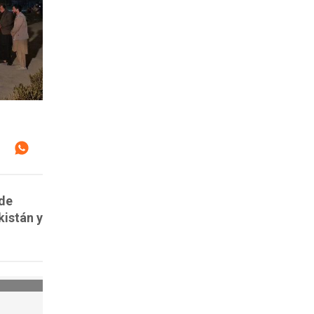
 de
kistán y