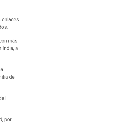
s enlaces
dos.
 con más
 India, a
na
ilia de
del
d, por