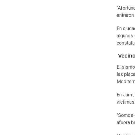
"Afortun
entraron
En ciuda
algunos 
constata
Vecino
El sismo
las plac
Mediter
En Jurm,
víctimas
"Somos d
afuera b