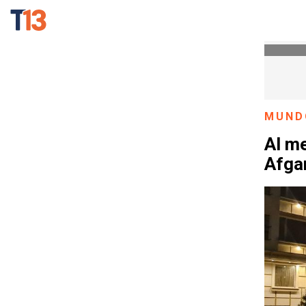
MUND
Al m
Afga