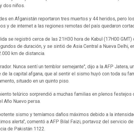
y dos niños.
des en Afganistán reportaron tres muertos y 44 heridos, pero lo
cos y de internet a las regiones remotas del país quedaron corta
ida se registró cerca de las 21H30 hora de Kabul (17H00 GMT)
gundos de duración, y se sintió de Asia Central a Nueva Delhi, en
.000 km de distancia.
rrador. Nunca sentí un temblor semejante", dijo a la AFP Jatera, u
e de la capital afgana, que al sentir el sismo huyó con toda su fam
amento, situado en un quinto piso.
iento telúrico sorprendió a muchas familias en plenos festejos 
el Año Nuevo persa.
potente sismo y temíamos daños máximos debido a la intensida
imos alerta", comentó a AFP Bilal Faizi, portavoz del servicio de
ia de Pakistán 1122.