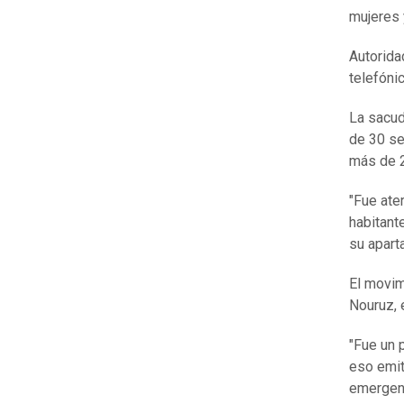
mujeres 
Autorida
telefóni
La sacud
de 30 se
más de 2
"Fue ate
habitant
su apart
El movim
Nouruz, 
"Fue un 
eso emit
emergenc