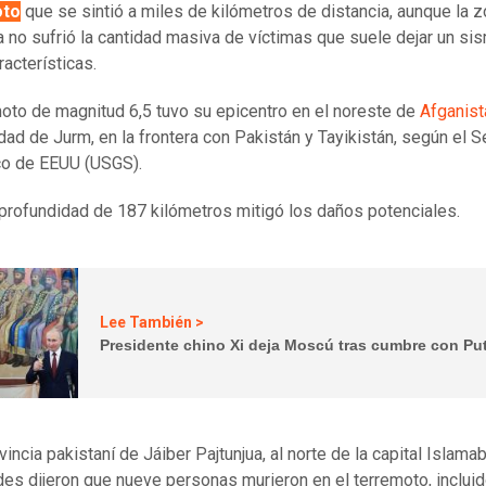
oto
que se sintió a miles de kilómetros de distancia, aunque la 
 no sufrió la cantidad masiva de víctimas que suele dejar un si
racterísticas.
moto de magnitud 6,5 tuvo su epicentro en el noreste de
Afganist
udad de Jurm, en la frontera con Pakistán y Tayikistán, según el S
co de EEUU (USGS).
profundidad de 187 kilómetros mitigó los daños potenciales.
Lee También >
Presidente chino Xi deja Moscú tras cumbre con Pu
vincia pakistaní de Jáiber Pajtunjua, al norte de la capital Islamab
des dijeron que nueve personas murieron en el terremoto, inclui