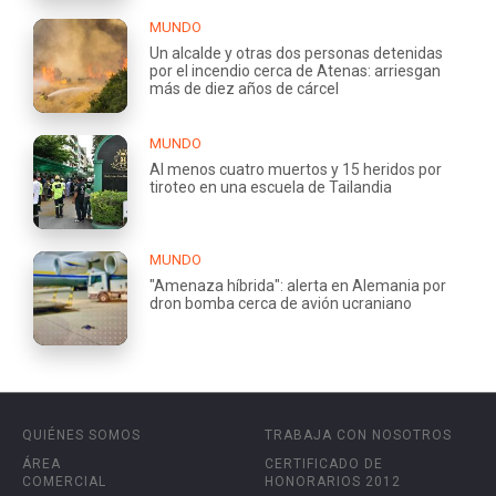
MUNDO
Un alcalde y otras dos personas detenidas
por el incendio cerca de Atenas: arriesgan
más de diez años de cárcel
MUNDO
Al menos cuatro muertos y 15 heridos por
tiroteo en una escuela de Tailandia
MUNDO
"Amenaza híbrida": alerta en Alemania por
dron bomba cerca de avión ucraniano
QUIÉNES SOMOS
TRABAJA CON NOSOTROS
ÁREA
CERTIFICADO DE
COMERCIAL
HONORARIOS 2012