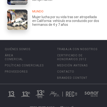
MUNDO
Mujer lucha por su vida tras ser atropellada
en California: vehículo era conducido por dos
hermanos de 4 y 7 años
QUIÉNES SOMOS
TRABAJA CON NOSOTROS
ÁREA
CERTIFICADO DE
COMERCIAL
HONORARIOS 2012
POLÍTICAS COMERCIALES
MEDICIÓN ANTENAS
PROVEEDORES
CONTACTO
BRANDED CONTENT