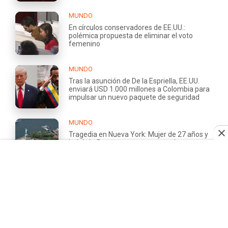
MUNDO
En círculos conservadores de EE.UU.:
polémica propuesta de eliminar el voto
femenino
MUNDO
Tras la asunción de De la Espriella, EE.UU.
enviará USD 1.000 millones a Colombia para
impulsar un nuevo paquete de seguridad
MUNDO
Tragedia en Nueva York: Mujer de 27 años y
bebé de 5 meses mueren tras volcar
barcaza
QUIÉNES
TRABAJA
SOMOS
CON
NOSOTROS