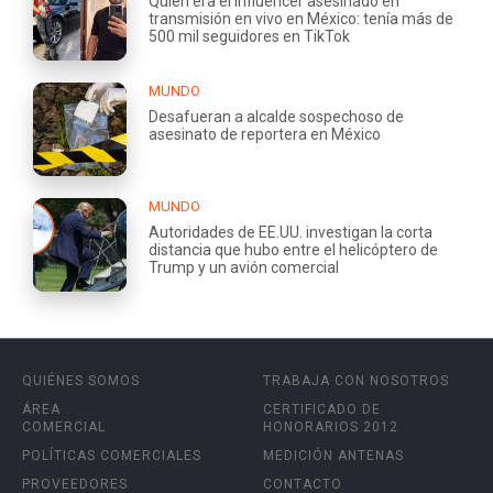
Quién era el influencer asesinado en
transmisión en vivo en México: tenía más de
500 mil seguidores en TikTok
MUNDO
Desafueran a alcalde sospechoso de
asesinato de reportera en México
MUNDO
Autoridades de EE.UU. investigan la corta
distancia que hubo entre el helicóptero de
Trump y un avión comercial
QUIÉNES SOMOS
TRABAJA CON NOSOTROS
ÁREA
CERTIFICADO DE
COMERCIAL
HONORARIOS 2012
POLÍTICAS COMERCIALES
MEDICIÓN ANTENAS
PROVEEDORES
CONTACTO