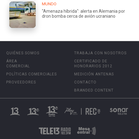
MUNDO
"Amenaza híbrida": alerta en Alemania por
dron bomba cerca de avión ucraniano
QUIÉNES SOMOS
TRABAJA CON NOSOTROS
ÁREA
CERTIFICADO DE
COMERCIAL
HONORARIOS 2012
POLÍTICAS COMERCIALES
MEDICIÓN ANTENAS
PROVEEDORES
CONTACTO
BRANDED CONTENT