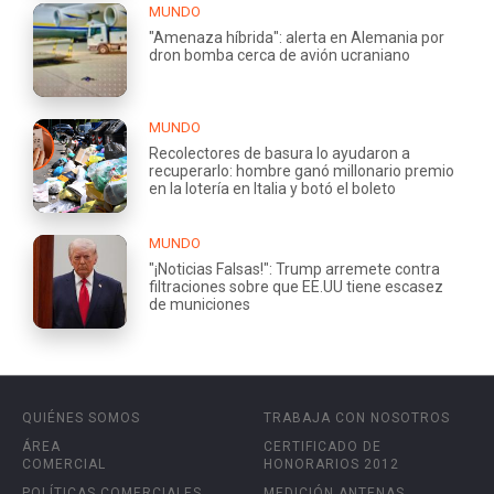
MUNDO
"Amenaza híbrida": alerta en Alemania por
dron bomba cerca de avión ucraniano
MUNDO
Recolectores de basura lo ayudaron a
recuperarlo: hombre ganó millonario premio
en la lotería en Italia y botó el boleto
MUNDO
"¡Noticias Falsas!": Trump arremete contra
filtraciones sobre que EE.UU tiene escasez
de municiones
QUIÉNES SOMOS
TRABAJA CON NOSOTROS
ÁREA
CERTIFICADO DE
COMERCIAL
HONORARIOS 2012
POLÍTICAS COMERCIALES
MEDICIÓN ANTENAS