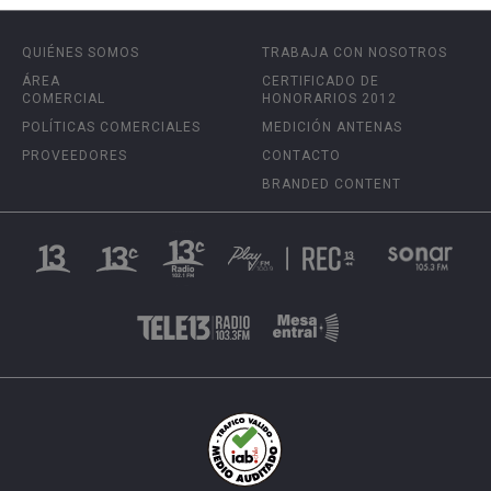
QUIÉNES SOMOS
TRABAJA CON NOSOTROS
ÁREA
CERTIFICADO DE
COMERCIAL
HONORARIOS 2012
POLÍTICAS COMERCIALES
MEDICIÓN ANTENAS
PROVEEDORES
CONTACTO
BRANDED CONTENT