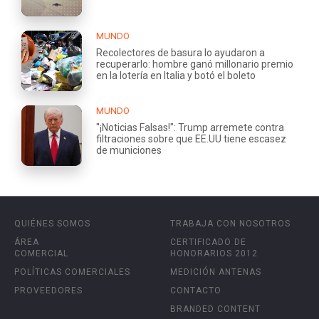
MUNDO
Recolectores de basura lo ayudaron a
recuperarlo: hombre ganó millonario premio
en la lotería en Italia y botó el boleto
MUNDO
"¡Noticias Falsas!": Trump arremete contra
filtraciones sobre que EE.UU tiene escasez
de municiones
QUIÉNES SOMOS
TRABAJA CON NOSOTROS
ÁREA
CERTIFICADO DE
COMERCIAL
HONORARIOS 2012
POLÍTICAS COMERCIALES
MEDICIÓN ANTENAS
PROVEEDORES
CONTACTO
BRANDED CONTENT