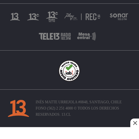
INÉS MATTE URREJOLA #0848, SANTIAGO, CHILE
FONO (562) 2 251 4000 © TODOS LOS DERECHOS
RESERVADOS. 13.CL