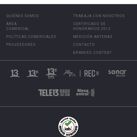
QUIÉNES SOMOS
TRABAJA CON NOSOTROS
ÁREA
CERTIFICADO DE
COMERCIAL
HONORARIOS 2012
POLÍTICAS COMERCIALES
MEDICIÓN ANTENAS
PROVEEDORES
CONTACTO
BRANDED CONTENT