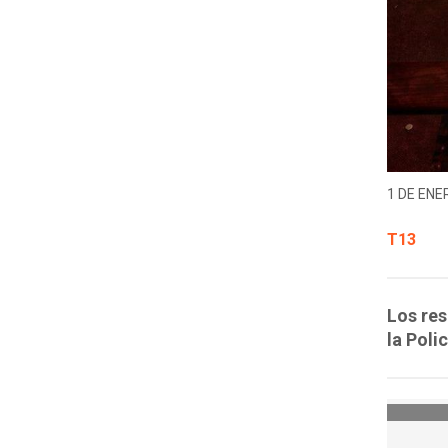
1 DE ENER
T13
Los res
la Poli