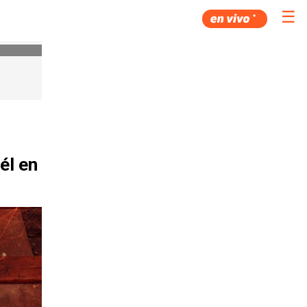
☰
él en