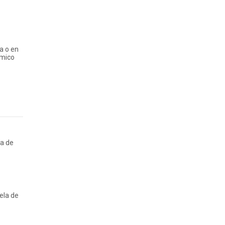
a o en
émico
ca de
ela de