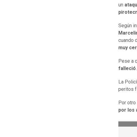
un
ataqu
pirotec
Según i
Marceli
cuando 
muy cer
Pese a q
falleció
.
La Polic
peritos 
Por otro
por los