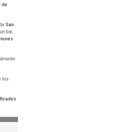
o de
 de
San
un bar,
ciones
nalmente
e los
ificados