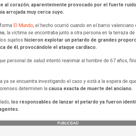
e al corazón
,
aparentemente provocado por el fuerte ruid
nia arrojada muy cerca suyo.
nforma
El Mundo
, el hecho ocurrió cuando en el barrio valenciano
no
, la víctima se encontraba junto a otra persona en la terraza de 
dos sujetos
hicieron explotar un petardo de grandes propor
ca de él
,
provocándole el ataque cardíaco.
ue personal de salud intentó reanimar al hombre de 67 años, fi
ía ya se encuentra investigando el caso y está a la espera de qu
forenses determinen la
causa exacta de muerte del anciano.
 lado,
los responsables de lanzar el petardo ya fueron ident
 agentes.
PUBLICIDAD