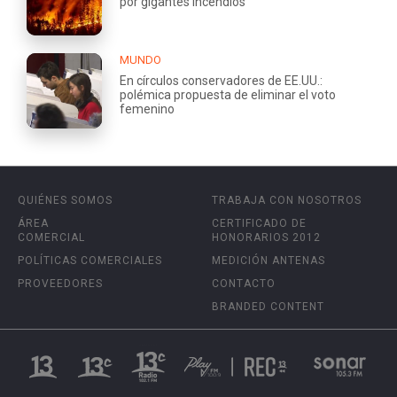
por gigantes incendios
MUNDO
En círculos conservadores de EE.UU.:
polémica propuesta de eliminar el voto
femenino
QUIÉNES SOMOS
TRABAJA CON NOSOTROS
ÁREA
CERTIFICADO DE
COMERCIAL
HONORARIOS 2012
POLÍTICAS COMERCIALES
MEDICIÓN ANTENAS
PROVEEDORES
CONTACTO
BRANDED CONTENT