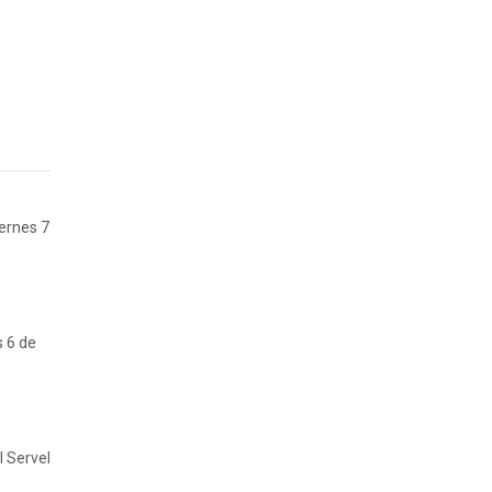
iernes 7
s 6 de
l Servel