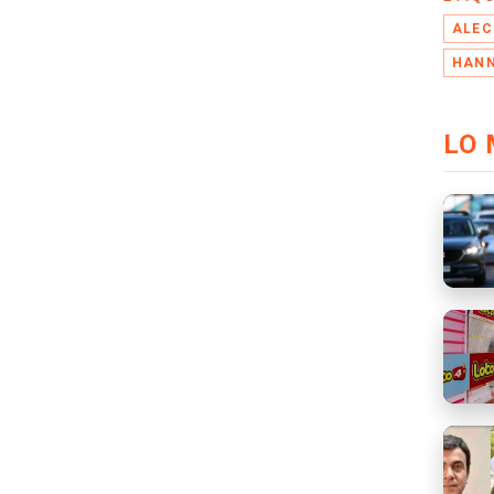
ALEC
HANN
LO 