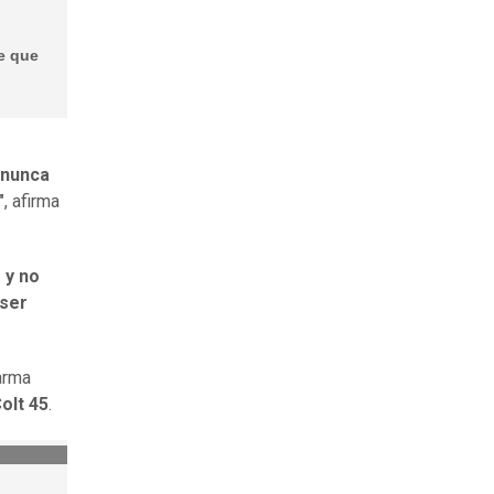
e que
a nunca
"
, afirma
 y no
 ser
arma
olt 45
.