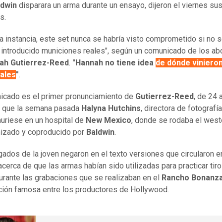
ldwin
disparara un arma durante un ensayo, dijeron el viernes su
s.
ma instancia, este set nunca se habría visto comprometido si no 
 introducido municiones reales", según un comunicado de los a
ah Gutierrez-Reed
.
"Hannah no tiene idea
de dónde vinieron
eales
"
.
icado es el primer pronunciamiento de
Gutierrez-Reed
, de 24 
e que la semana pasada
Halyna Hutchins
, directora de fotografí
uriese en un hospital de
New Mexico
, donde se rodaba el west
izado y coproducido por
Baldwin
.
ados de la joven negaron en el texto versiones que circularon e
cerca de que las armas habían sido utilizadas para practicar tiro
urante las grabaciones que se realizaban en el
Rancho Bonanz
ción famosa entre los productores de Hollywood.