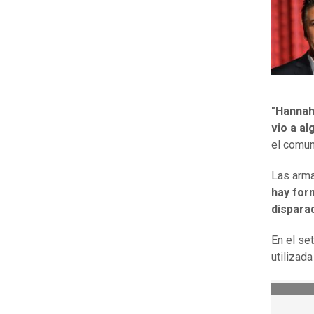
"Hannah 
vio a al
el comun
Las arm
hay for
disparad
En el se
utilizad