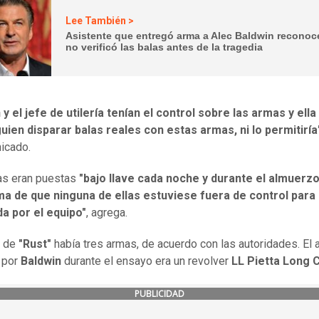
Lee También >
Asistente que entregó arma a Alec Baldwin reconoc
no verificó las balas antes de la tragedia
y el jefe de utilería tenían el control sobre las armas y ell
guien disparar balas reales con estas armas, ni lo permitiría
icado.
as eran puestas
"bajo llave cada noche y durante el almuerzo
ma de que ninguna de ellas estuviese fuera de control para
a por el equipo"
, agrega.
t de
"Rust"
había tres armas, de acuerdo con las autoridades. El 
a por
Baldwin
durante el ensayo era un revolver
LL Pietta Long C
PUBLICIDAD