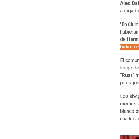
Alec Ba
abogado
"En últi
hubieran
de
Hann
balas r
El comun
luego d
"Rust"
m
protagon
Los abog
medios a
blanco d
una loca