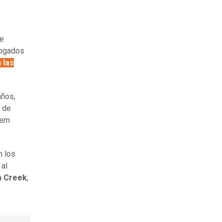
s
se
bogados
 las
años,
a de
ern
n los
 al
a Creek
,