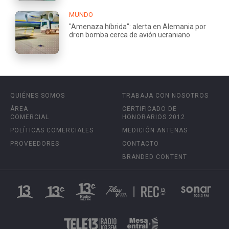
MUNDO
"Amenaza híbrida": alerta en Alemania por
dron bomba cerca de avión ucraniano
QUIÉNES SOMOS
TRABAJA CON NOSOTROS
ÁREA
CERTIFICADO DE
COMERCIAL
HONORARIOS 2012
POLÍTICAS COMERCIALES
MEDICIÓN ANTENAS
PROVEEDORES
CONTACTO
BRANDED CONTENT