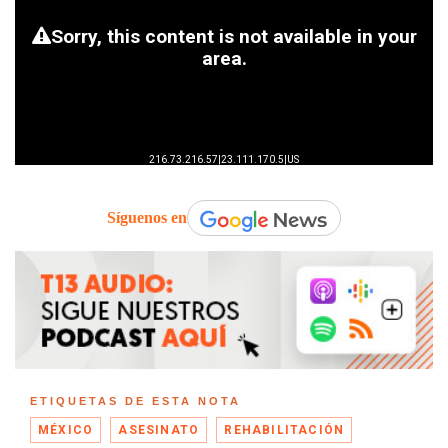
Síguenos en
ETIQUETAS DE ESTA NOTA
MÉXICO
ASESINATO
REHABILITACIÓN