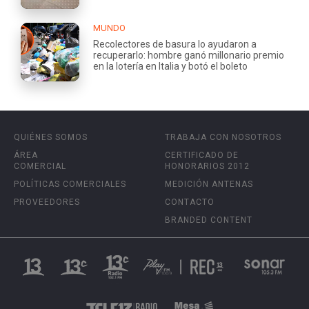
MUNDO
Recolectores de basura lo ayudaron a
recuperarlo: hombre ganó millonario premio
en la lotería en Italia y botó el boleto
QUIÉNES SOMOS
TRABAJA CON NOSOTROS
ÁREA
CERTIFICADO DE
COMERCIAL
HONORARIOS 2012
POLÍTICAS COMERCIALES
MEDICIÓN ANTENAS
PROVEEDORES
CONTACTO
BRANDED CONTENT