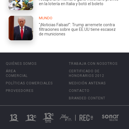
en la lotería en Italia y botó el boleto
MUNDO
"¡Noticias Falsas!": Trump arremete contra
filtraciones sobre que EE.UU tiene escasez
de municiones
QUIÉNES SOMOS
TRABAJA CON NOSOTROS
ÁREA
CERTIFICADO DE
COMERCIAL
HONORARIOS 2012
POLÍTICAS COMERCIALES
MEDICIÓN ANTENAS
PROVEEDORES
CONTACTO
BRANDED CONTENT