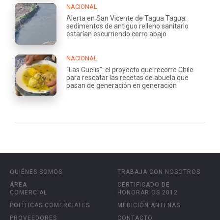
NACIONAL
Alerta en San Vicente de Tagua Tagua:
sedimentos de antiguo relleno sanitario
estarían escurriendo cerro abajo
NACIONAL
“Las Guelis”: el proyecto que recorre Chile
para rescatar las recetas de abuela que
pasan de generación en generación
QUIÉNES SOMOS
TRABAJA CON NOSOTROS
ÁREA
CERTIFICADO DE
COMERCIAL
HONORARIOS 2012
POLÍTICAS COMERCIALES
MEDICIÓN ANTENAS
PROVEEDORES
CONTACTO