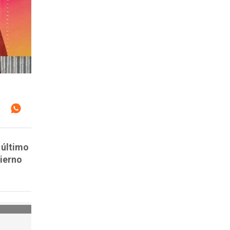
 último
bierno