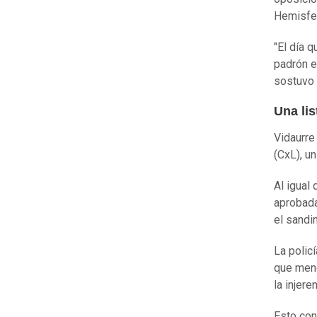
Hemisfer
"El día 
padrón e
sostuvo 
Una lis
Vidaurre
(CxL), u
Al igual
aprobada
el sandi
La polic
que meno
la injere
Esto con