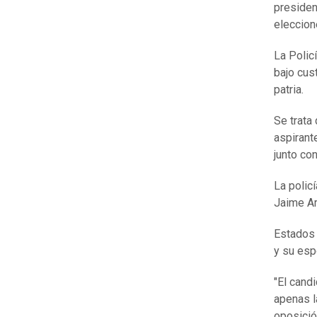
presiden
eleccion
La Polic
bajo cust
patria.
Se trata
aspirant
junto con
La polic
Jaime Ar
Estados 
y su esp
"El cand
apenas l
oposició