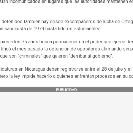
stán incomunicados en lugares que las autoridades mantienen e
s detenidos también hay desde excompañeros de lucha de Orteg
ón sandinista de 1979 hasta líderes estudiantiles.
quien a los 75 años busca permanecer en el poder que ejerce d
stificó el mes pasado la detención de opositores afirmando sin 
que son "criminales" que quieren "derribar al gobierno".
idaturas en Nicaragua deben registrarse entre el 28 de julio y el
pero la ley impide hacerlo a quienes enfrentan procesos en su co
PUBLICIDAD