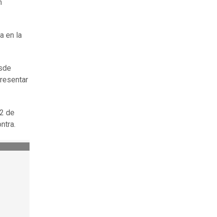
n
a en la
esde
presentar
 2 de
ntra.