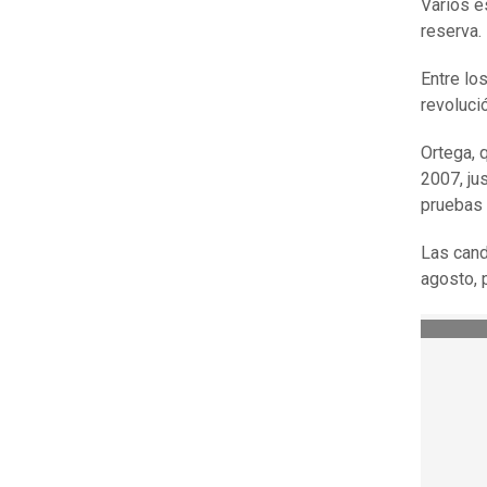
Varios e
reserva.
Entre lo
revoluci
Ortega, 
2007, ju
pruebas 
Las cand
agosto, 