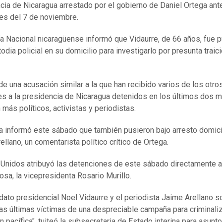
cia de Nicaragua arrestado por el gobierno de Daniel Ortega ant
es del 7 de noviembre.
ía Nacional nicaragüense informó que Vidaurre, de 66 años, fue 
odia policial en su domicilio para investigarlo por presunta traici
 de una acusación similar a la que han recibido varios de los otro
es a la presidencia de Nicaragua detenidos en los últimos dos 
 más políticos, activistas y periodistas.
ía informó este sábado que también pusieron bajo arresto domicil
ellano, un comentarista político crítico de Ortega.
Unidos atribuyó las detenciones de este sábado directamente a
osa, la vicepresidenta Rosario Murillo.
idato presidencial Noel Vidaurre y el periodista Jaime Arellano s
as últimas víctimas de una despreciable campaña para criminaliz
n pacífica", tuiteó la subsecretaria de Estado interina para asunt