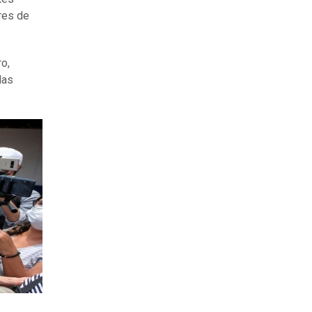
res de
o,
las