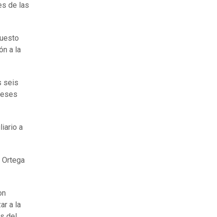
es de las
puesto
ón a la
s seis
meses
iario a
 Ortega
on
ar a la
os del