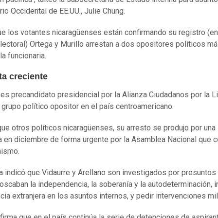
io Occidental de EE.UU., Julie Chung.
que los votantes nicaragüenses están confirmando su registro (en
lectoral) Ortega y Murillo arrestan a dos opositores políticos má
la funcionaria.
ta creciente
 es precandidato presidencial por la Alianza Ciudadanos por la L
n grupo político opositor en el país centroamericano.
 que otros políticos nicaragüenses, su arresto se produjo por una 
 en diciembre de forma urgente por la Asamblea Nacional que c
nismo.
ía indicó que Vidaurre y Arellano son investigados por presuntos
scaban la independencia, la soberanía y la autodeterminación, in
ncia extranjera en los asuntos internos, y pedir intervenciones mil
firma que en el país continúa la serie de detenciones de aspiran