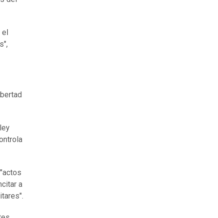
 el
s",
ibertad
ley
ontrola
 "actos
citar a
itares".
tes