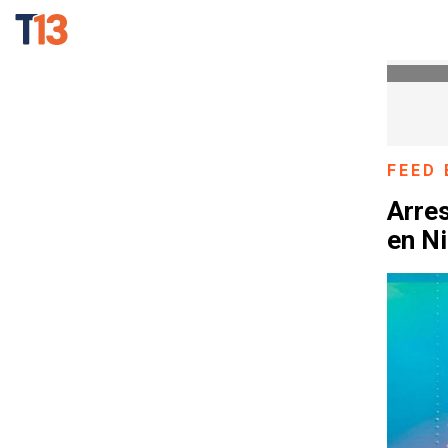
FEED 
Arres
en Ni