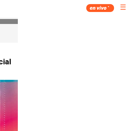
☰
cial