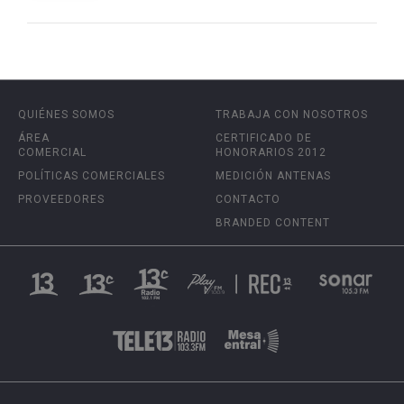
QUIÉNES SOMOS
TRABAJA CON NOSOTROS
ÁREA
CERTIFICADO DE
COMERCIAL
HONORARIOS 2012
POLÍTICAS COMERCIALES
MEDICIÓN ANTENAS
PROVEEDORES
CONTACTO
BRANDED CONTENT