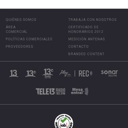
QUIÉNES SOMOS
TRABAJA CON NOSOTROS
ÁREA
CERTIFICADO DE
COMERCIAL
HONORARIOS 2012
POLÍTICAS COMERCIALES
MEDICIÓN ANTENAS
PROVEEDORES
CONTACTO
BRANDED CONTENT