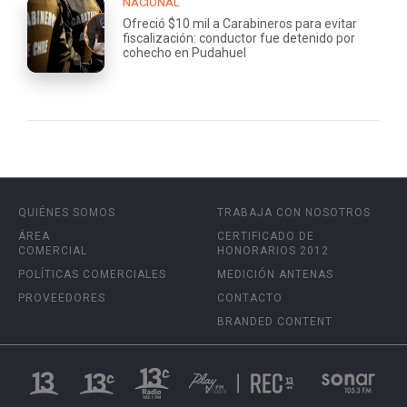
NACIONAL
Ofreció $10 mil a Carabineros para evitar
fiscalización: conductor fue detenido por
cohecho en Pudahuel
QUIÉNES SOMOS
TRABAJA CON NOSOTROS
ÁREA
CERTIFICADO DE
COMERCIAL
HONORARIOS 2012
POLÍTICAS COMERCIALES
MEDICIÓN ANTENAS
PROVEEDORES
CONTACTO
BRANDED CONTENT