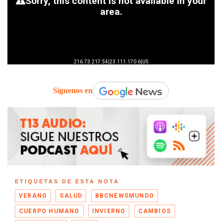
Síguenos en
ETIQUETAS DE ESTA NOTA
VERANO
SALUD
BBCNEWSMUNDO
CUERPO HUMANO
INVIERNO
CAMBIOS