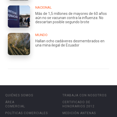
NACIONAL
Más de 1,5 millones de mayores de 60 años
aún no se vacunan contra la influenza: No
descartan posible segundo brote
MUNDO
Hallan ocho cadáveres desmembrados en
una mina ilegal de Ecuador
QUIÉNES SOMOS
TRABAJA CON NOSOTROS
ÁREA
CERTIFICADO DE
COMERCIAL
HONORARIOS 2012
POLÍTICAS COMERCIALES
MEDICIÓN ANTENAS