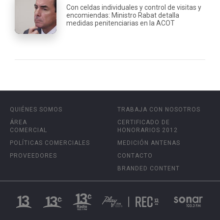
Con celdas individuales y control de visitas y
encomiendas: Ministro Rabat detalla
medidas penitenciarias en la ACOT
QUIÉNES SOMOS
TRABAJA CON NOSOTROS
ÁREA
CERTIFICADO DE
COMERCIAL
HONORARIOS 2012
POLÍTICAS COMERCIALES
MEDICIÓN ANTENAS
PROVEEDORES
CONTACTO
BRANDED CONTENT