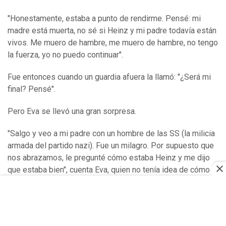
"Honestamente, estaba a punto de rendirme. Pensé: mi
madre está muerta, no sé si Heinz y mi padre todavía están
vivos. Me muero de hambre, me muero de hambre, no tengo
la fuerza, yo no puedo continuar".
Fue entonces cuando un guardia afuera la llamó: "¿Será mi
final? Pensé".
Pero Eva se llevó una gran sorpresa.
"Salgo y veo a mi padre con un hombre de las SS (la milicia
armada del partido nazi). Fue un milagro. Por supuesto que
nos abrazamos, le pregunté cómo estaba Heinz y me dijo
que estaba bien", cuenta Eva, quien no tenía idea de cómo el
padre había convencido al guardia para que lo dejara ver a
su hija.
"Luego me preguntó dónde estaba Mutti y comencé a