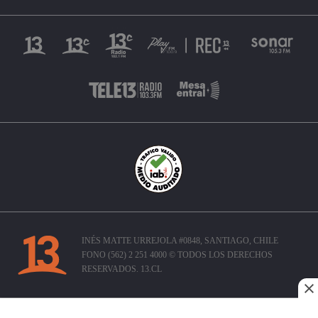
INÉS MATTE URREJOLA #0848, SANTIAGO, CHILE
FONO (562) 2 251 4000 © TODOS LOS DERECHOS
RESERVADOS. 13.CL