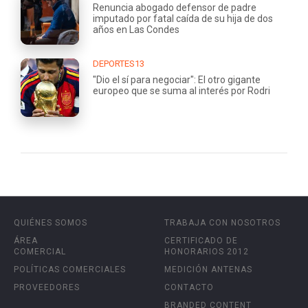
Renuncia abogado defensor de padre
imputado por fatal caída de su hija de dos
años en Las Condes
DEPORTES13
"Dio el sí para negociar": El otro gigante
europeo que se suma al interés por Rodri
QUIÉNES SOMOS
TRABAJA CON NOSOTROS
ÁREA
CERTIFICADO DE
COMERCIAL
HONORARIOS 2012
POLÍTICAS COMERCIALES
MEDICIÓN ANTENAS
PROVEEDORES
CONTACTO
BRANDED CONTENT