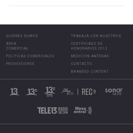
QUIÉNES SOMOS
TRABAJA CON NOSOTROS
ÁREA
CERTIFICADO DE
COMERCIAL
HONORARIOS 2012
POLÍTICAS COMERCIALES
MEDICIÓN ANTENAS
PROVEEDORES
CONTACTO
BRANDED CONTENT