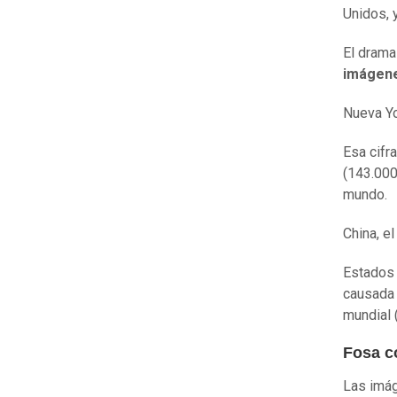
Unidos, 
El drama
imágene
Nueva Yo
Esa cifr
(143.000
mundo.
China, e
Estados
causada 
mundial 
Fosa 
Las imág