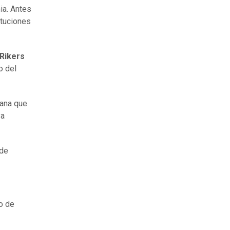
ia. Antes
ituciones
 Rikers
o del
mana que
ya
 de
o de