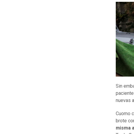
Sin emba
paciente
nuevas a
Cuomo co
brote co
misma a