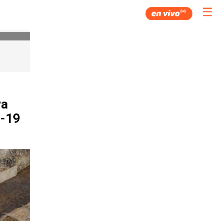
☰
va
D-19