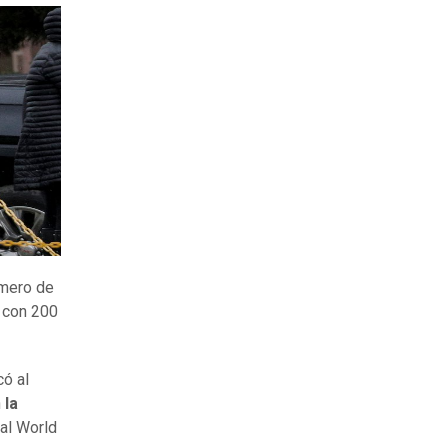
úmero de
 con 200
có al
n
la
 al World