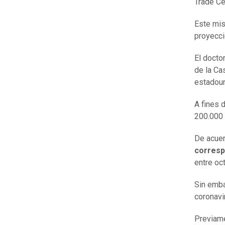
Trade Ce
Este mi
proyecci
El docto
de la Ca
estadoun
A fines 
200.000 
De acuer
corresp
entre oc
Sin emba
coronavi
Previame