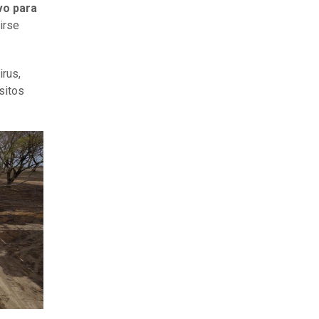
vo para
irse
rus,
sitos