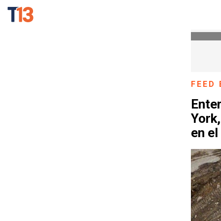
FEED 
Ente
York
en e