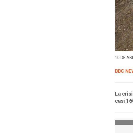
10 DE ABR
BBC NE
La cris
casi 16