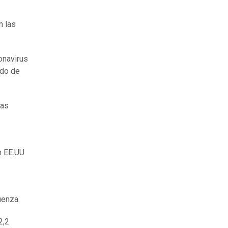
n las
onavirus
ado de
las
n EE.UU
uenza.
2,2