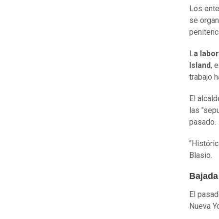
Los ente
se organ
penitenc
L
a labo
Island
, 
trabajo 
El alcal
las "sep
pasado.
"Históri
Blasio.
Bajada
El pasad
Nueva Yo