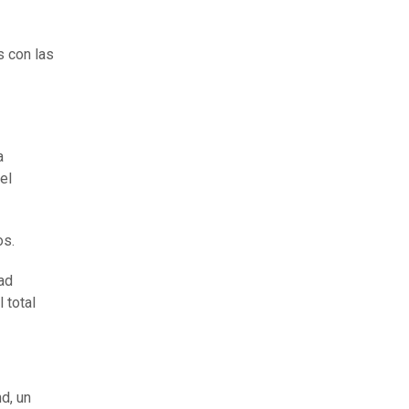
s con las
a
el
os.
ad
 total
d, un