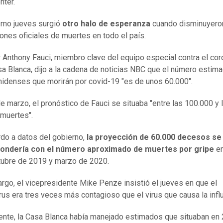
nter.
smo jueves surgió
otro halo de esperanza
cuando disminuyero
ones oficiales de muertes en todo el país.
r Anthony Fauci, miembro clave del equipo especial contra el cor
sa Blanca, dijo a la cadena de noticias NBC que el número estim
idenses que morirán por covid-19 "es de unos 60.000".
de marzo, el pronóstico de Fauci se situaba "entre las 100.000 y 
muertes".
do a datos del gobierno,
la proyección de 60.000 decesos se
ondería con el número aproximado de muertes por gripe
e
tubre de 2019 y marzo de 2020.
rgo, el vicepresidente Mike Penze insistió el jueves en que el
rus era tres veces más contagioso que el virus que causa la infl
nte, la Casa Blanca había manejado estimados que situaban en 