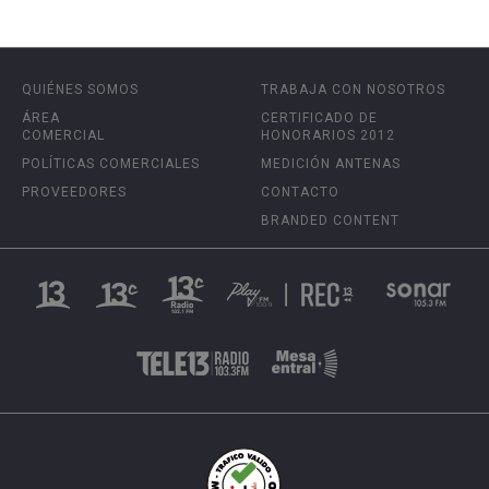
QUIÉNES SOMOS
TRABAJA CON NOSOTROS
ÁREA
CERTIFICADO DE
COMERCIAL
HONORARIOS 2012
POLÍTICAS COMERCIALES
MEDICIÓN ANTENAS
PROVEEDORES
CONTACTO
BRANDED CONTENT