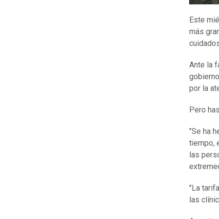
Este mié
más gran
cuidados
Ante la 
gobierno
por la at
Pero has
"Se ha h
tiempo, 
las pers
extremed
"La tarif
las clíni