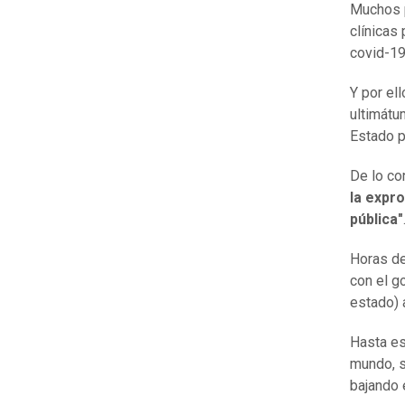
Muchos p
clínicas
covid-19
Y por el
ultimátu
Estado p
De lo co
la expr
pública"
Horas de
con el g
estado) 
Hasta es
mundo, s
bajando 