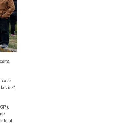
carra,
 sacar
a vida",
ACP)
,
ene
ido al