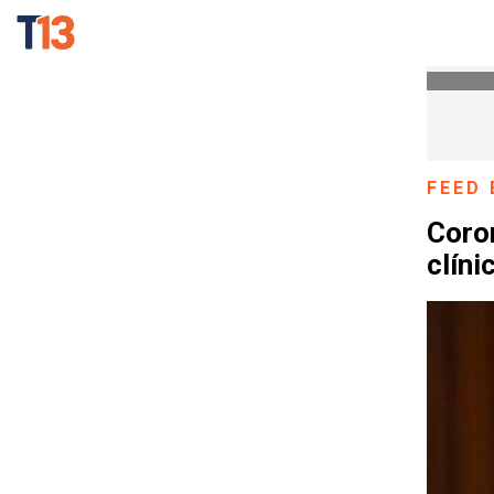
FEED 
Coron
clíni