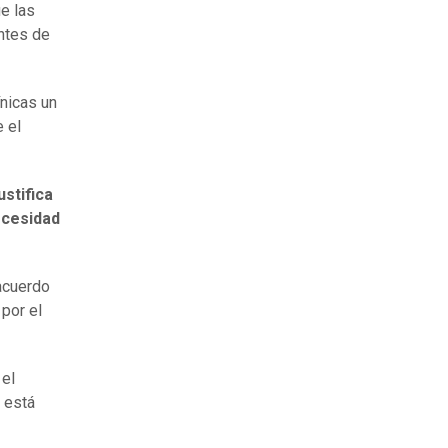
e las
entes de
ínicas un
 el
ustifica
ecesidad
acuerdo
 por el
 el
 está