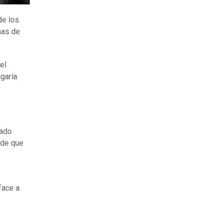
de los
mas de
el
agaría
iado
 de que
face a