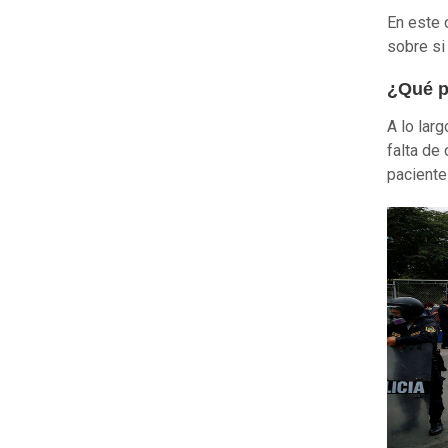
En este 
sobre si 
¿Qué 
A lo lar
falta de
paciente