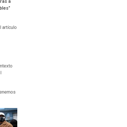
ras a
bles"
l artículo
ontexto
l
 tenemos