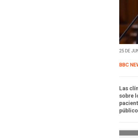
25 DE JUN
BBC NE
Las clí
sobre l
pacient
público