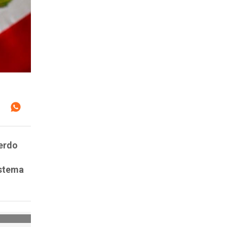
uerdo
istema