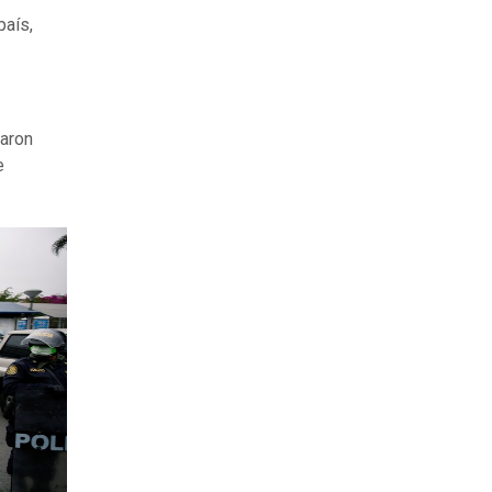
país,
taron
e