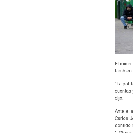
El minis
también s
"La pobl
cuentas 
dijo.
Ante el 
Carlos J
sentido 
50% nuest