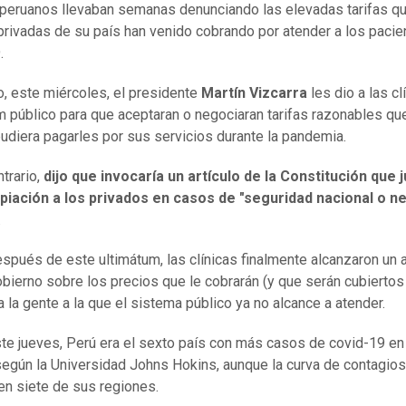
eruanos llevaban semanas denunciando las elevadas tarifas qu
 privadas de su país han venido cobrando por atender a los paci
.
lo, este miércoles, el presidente
Martín Vizcarra
les dio a las cl
m público para que aceptaran o negociaran tarifas razonables que
udiera pagarles por sus servicios durante la pandemia.
ntrario,
dijo que invocaría un artículo de la Constitución que j
opiación a los privados en casos de "seguridad nacional o n
.
spués de este ultimátum, las clínicas finalmente alcanzaron un 
obierno sobre los precios que le cobrarán (y que serán cubiertos
a la gente a la que el sistema público ya no alcance a atender.
te jueves, Perú era el sexto país con más casos de covid-19 en
egún la Universidad Johns Hokins, aunque la curva de contagios
en siete de sus regiones.