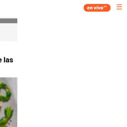
☰
 las