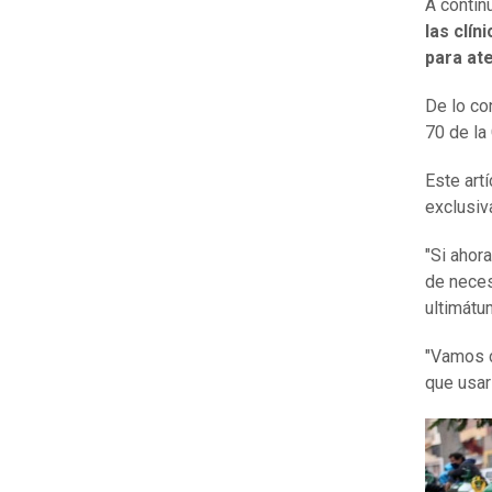
A contin
las clín
para at
De lo con
70 de la
Este art
exclusiv
"Si ahora
de neces
ultimátu
"Vamos c
que usar