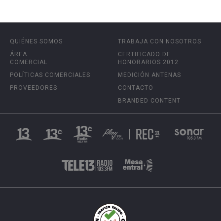
QUIÉNES SOMOS
TRABAJA CON NOSOTROS
ÁREA
CERTIFICADO DE
COMERCIAL
HONORARIOS 2012
POLÍTICAS COMERCIALES
MEDICIÓN ANTENAS
PROVEEDORES
CONTACTO
BRANDED CONTENT