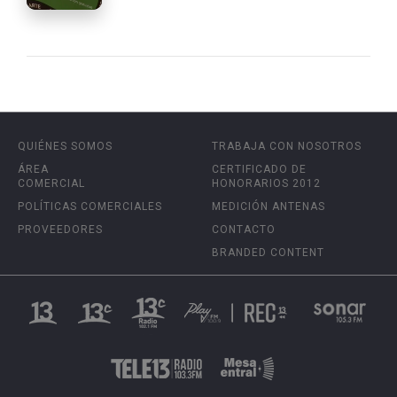
QUIÉNES SOMOS
TRABAJA CON NOSOTROS
ÁREA
CERTIFICADO DE
COMERCIAL
HONORARIOS 2012
POLÍTICAS COMERCIALES
MEDICIÓN ANTENAS
PROVEEDORES
CONTACTO
BRANDED CONTENT