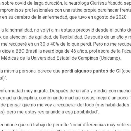
ca sobre covid de larga duración, la neuróloga Clarissa Yasuda se
mpromisos profesionales con una rutina propia para hacer frente
 en su cerebro de la enfermedad, que tuvo en agosto de 2020.
í a la normalidad, no volví a mi estado precovid desde el punto d
o, de atención, de agilidad, de flexibilidad. Después de un año y
 me recuperé en un 30 o 40% de lo que perdí. Pero no me recupe
e dice a BBC Brasil la neuróloga de 46 años, profesora de la Fac
 Médicas de la Universidad Estatal de Campinas (Unicamp).
la misma persona, parece que
perdí algunos puntos de CI
(coe
l)".
enfermedad muy ingrata. Después de un año y medio, con mucho
, mucha disciplina, combinando muchas cosas, mejoré un poco.
 de pensar que no me voy a recuperar del todo (mis habilidades
as), pero me estoy resignando a esa posibilidad".
econoce que su trabajo le permite "notar diferencias muy sutiles