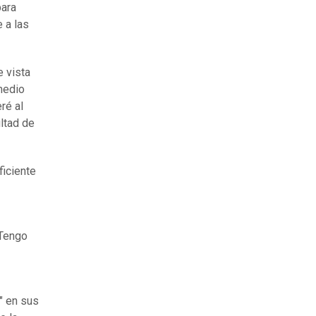
para
 a las
e vista
 medio
ré al
ultad de
ficiente
 Tengo
" en sus