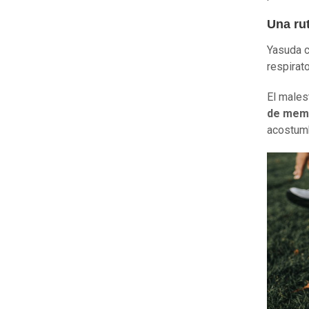
Una ru
Yasuda c
respirat
El males
de mem
acostum