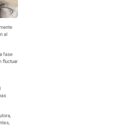
lmente
n al
a fase
 fluctuar
l
nas
utora,
ntes,