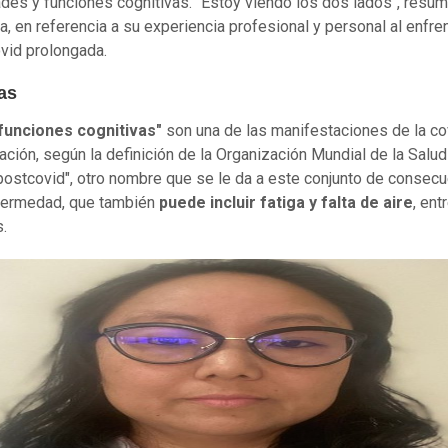
des y funciones cognitivas. "Estoy viendo los dos lados", resum
a, en referencia a su experiencia profesional y personal al enfre
ovid prolongada.
as
funciones cognitivas"
son una de las manifestaciones de la co
ración, según la definición de la Organización Mundial de la Salu
"postcovid", otro nombre que se le da a este conjunto de consec
fermedad, que también
puede incluir fatiga y falta de aire
, ent
.