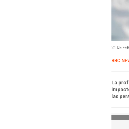
21 DE FE
BBC NE
La prof
impacto
las per