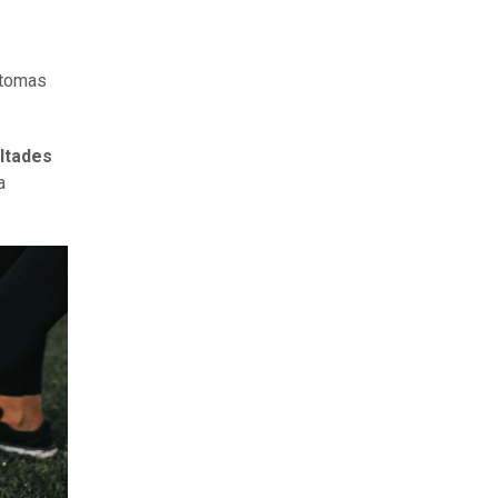
íntomas
ultades
a