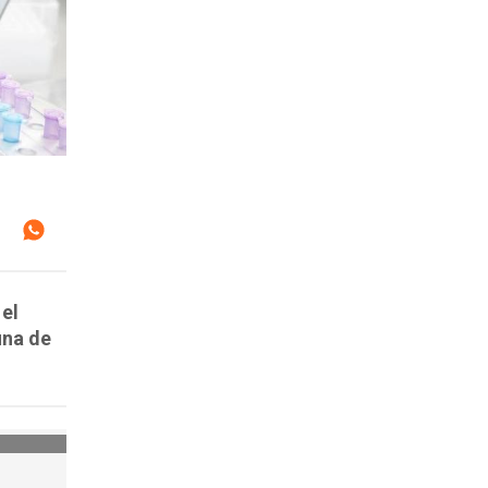
 el
una de