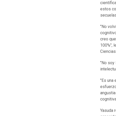
científi
estos co
secuelas
"No volv
cognitiv
creo que
100%", l
Ciencias
"No soy 
intelectua
"Es una 
esfuerzo
angustia
cognitiv
Yasuda r