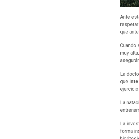
Ante est
respetar
que ante
Cuando s
muy alta
asegurán
La docto
que
inte
ejercici
La natac
entrenam
La inves
forma in
hipótesi