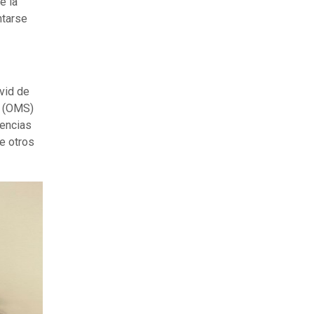
e la
ntarse
vid de
d (OMS)
uencias
re otros