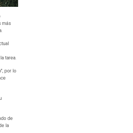
e
as más
a.
ctual
a tarea.
", por lo
ace
u
ndo de
de la