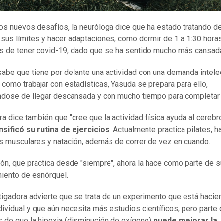
os nuevos desafíos, la neuróloga dice que ha estado tratando d
 sus límites y hacer adaptaciones, como dormir de 1 a 1:30 hor
s de tener covid-19, dado que se ha sentido mucho más cansad
abe que tiene por delante una actividad con una demanda intele
, como trabajar con estadísticas, Yasuda se prepara para ello,
dose de llegar descansada y con mucho tiempo para completar l
ra dice también que "cree que la actividad física ayuda al cerebro
nsificó su rutina de ejercicios
. Actualmente practica pilates, h
os musculares y natación, además de correr de vez en cuando.
ión, que practica desde "siempre", ahora la hace como parte de s
iento de esnórquel.
tigadora advierte que se trata de un experimento que está hacie
dividual y que aún necesita más estudios científicos, pero parte 
s de que la hipoxia (disminución de oxígeno)
puede mejorar la