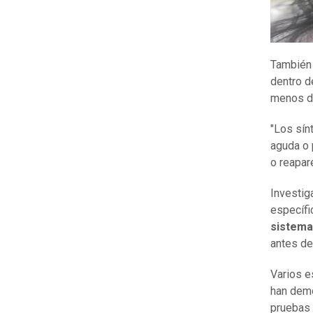
También 
dentro d
menos d
"Los sín
aguda o 
o reapar
Investig
específi
sistema
antes de
Varios e
han demo
pruebas 