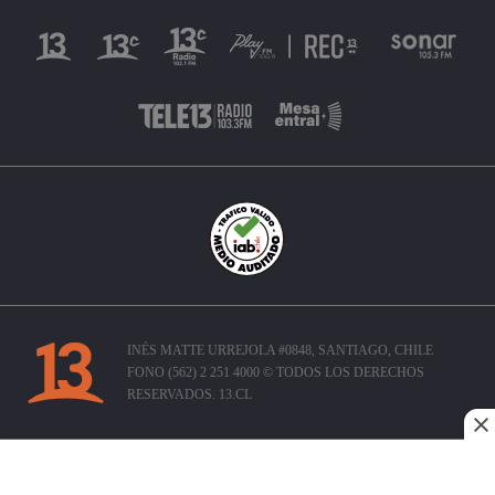
INÉS MATTE URREJOLA #0848, SANTIAGO, CHILE
FONO (562) 2 251 4000 © TODOS LOS DERECHOS
RESERVADOS. 13.CL