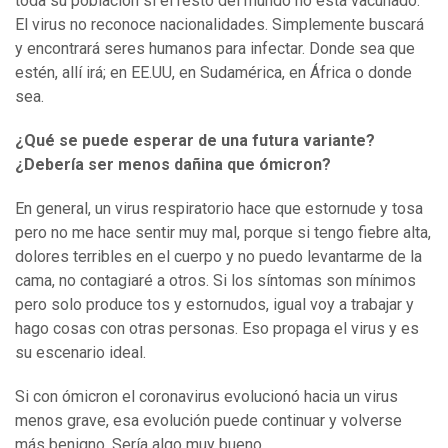
toda su población si el resto del mundo no está vacunado.
El virus no reconoce nacionalidades. Simplemente buscará
y encontrará seres humanos para infectar. Donde sea que
estén, allí irá; en EE.UU, en Sudamérica, en África o donde
sea.
¿Qué se puede esperar de una futura variante?
¿Debería ser menos dañina que ómicron?
En general, un virus respiratorio hace que estornude y tosa
pero no me hace sentir muy mal, porque si tengo fiebre alta,
dolores terribles en el cuerpo y no puedo levantarme de la
cama, no contagiaré a otros. Si los síntomas son mínimos
pero solo produce tos y estornudos, igual voy a trabajar y
hago cosas con otras personas. Eso propaga el virus y es
su escenario ideal.
Si con ómicron el coronavirus evolucionó hacia un virus
menos grave, esa evolución puede continuar y volverse
más benigno. Sería algo muy bueno.