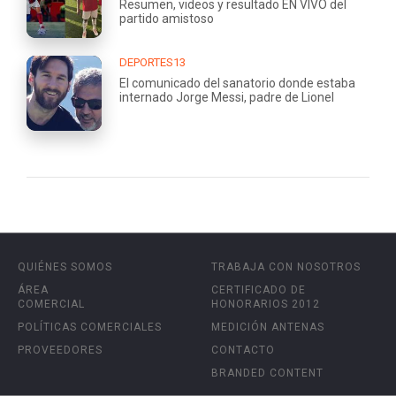
Resumen, videos y resultado EN VIVO del
partido amistoso
DEPORTES13
El comunicado del sanatorio donde estaba
internado Jorge Messi, padre de Lionel
QUIÉNES SOMOS
TRABAJA CON NOSOTROS
ÁREA
CERTIFICADO DE
COMERCIAL
HONORARIOS 2012
POLÍTICAS COMERCIALES
MEDICIÓN ANTENAS
PROVEEDORES
CONTACTO
BRANDED CONTENT