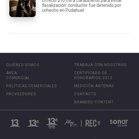
Ofreció $10 mil a Carabineros para evitar
fiscalización: conductor fue detenido por
cohecho en Pudahuel
QUIÉNES SOMOS
TRABAJA CON NOSOTROS
ÁREA
CERTIFICADO DE
COMERCIAL
HONORARIOS 2012
POLÍTICAS COMERCIALES
MEDICIÓN ANTENAS
PROVEEDORES
CONTACTO
BRANDED CONTENT