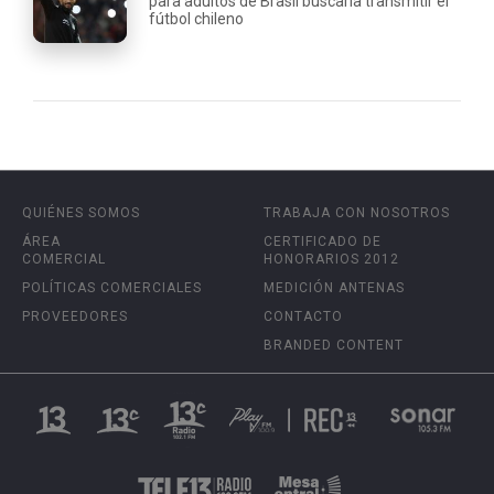
para adultos de Brasil buscaría transmitir el
fútbol chileno
QUIÉNES SOMOS
TRABAJA CON NOSOTROS
ÁREA
CERTIFICADO DE
COMERCIAL
HONORARIOS 2012
POLÍTICAS COMERCIALES
MEDICIÓN ANTENAS
PROVEEDORES
CONTACTO
BRANDED CONTENT