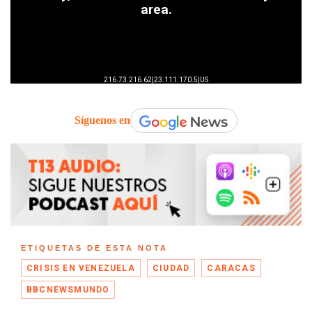
Síguenos en
ETIQUETAS DE ESTA NOTA
CRISIS EN VENEZUELA
CIUDAD
CARACAS
BBCNEWSMUNDO