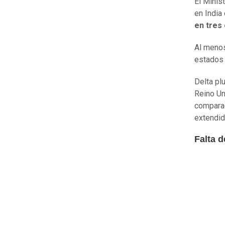
El Minis
en India
en tres
Al menos
estados 
Delta pl
Reino Un
comparac
extendid
Falta d