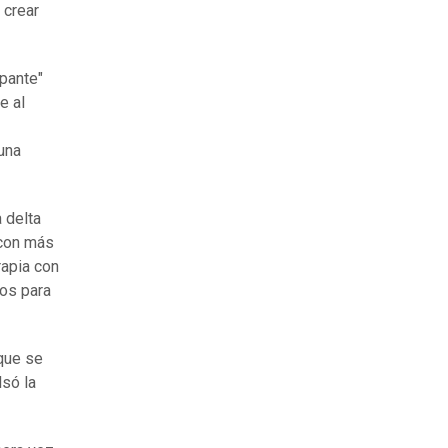
 crear
upante"
e al
una
 delta
 con más
rapia con
pos para
 que se
lsó la