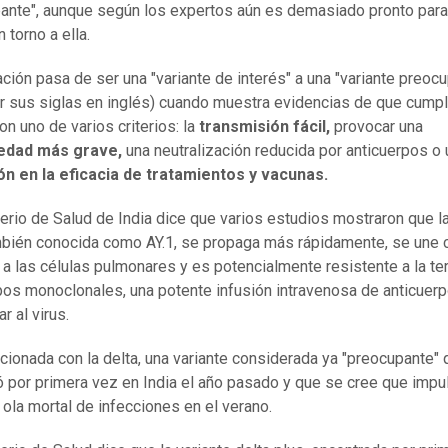
ante", aunque según los expertos aún es demasiado pronto para
 torno a ella.
ción pasa de ser una "variante de interés" a una "variante preoc
r sus siglas en inglés) cuando muestra evidencias de que cumpl
n uno de varios criterios: la
transmisión fácil,
provocar una
dad más grave,
una neutralización reducida por anticuerpos o 
ón en la eficacia de tratamientos y vacunas.
terio de Salud de India dice que varios estudios mostraron que la
mbién conocida como AY.1, se propaga más rápidamente, se une
d a las células pulmonares y es potencialmente resistente a la te
pos monoclonales, una potente infusión intravenosa de anticuer
ar al virus.
acionada con la delta, una variante considerada ya "preocupante"
có por primera vez en India el año pasado y que se cree que impu
ola mortal de infecciones en el verano.