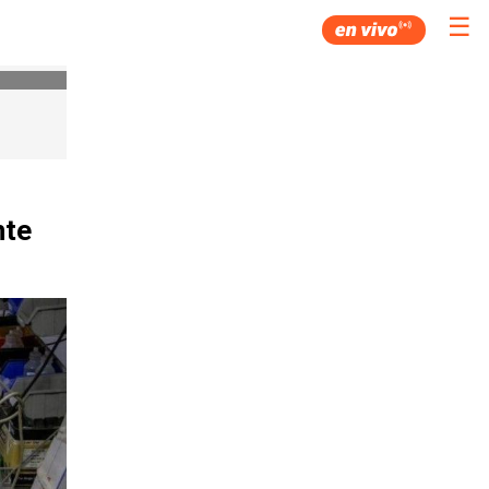
☰
nte