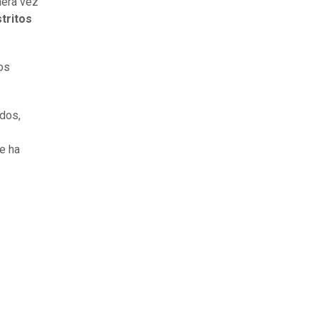
mera vez
tritos
os
dos,
e ha