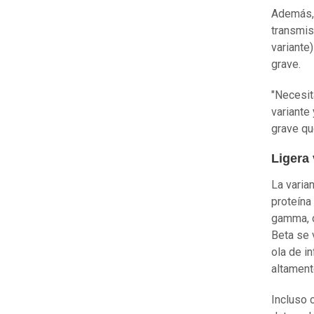
Además, 
transmisi
variante
grave.
"Necesit
variante
grave que
Ligera 
La varia
proteína
gamma, d
Beta se 
ola de i
altament
Incluso 