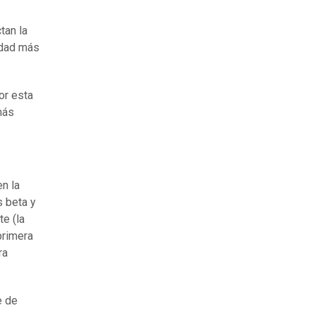
tan la
edad más
or esta
más
n la
s beta y
e (la
primera
ra
e de