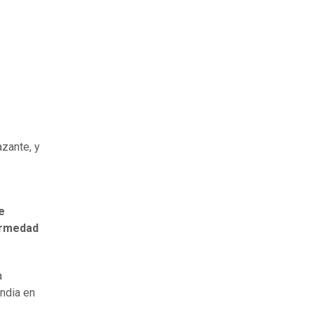
zante, y
e
ermedad
a
india en