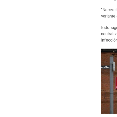
"Necesit
variante
Esto sig
neutrali
infección