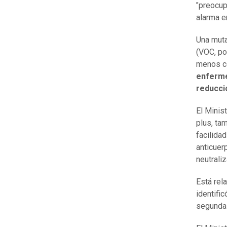
"preocup
alarma en
Una muta
(VOC, po
menos co
enferme
reducci
El Minis
plus, ta
facilida
anticuer
neutraliz
Está rel
identifi
segunda 