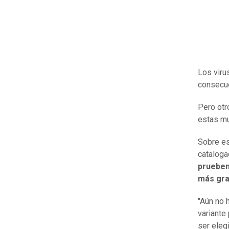
Los viru
consecue
Pero otr
estas mu
Sobre es
cataloga
prueben
más gra
"Aún no 
variante
ser eleg