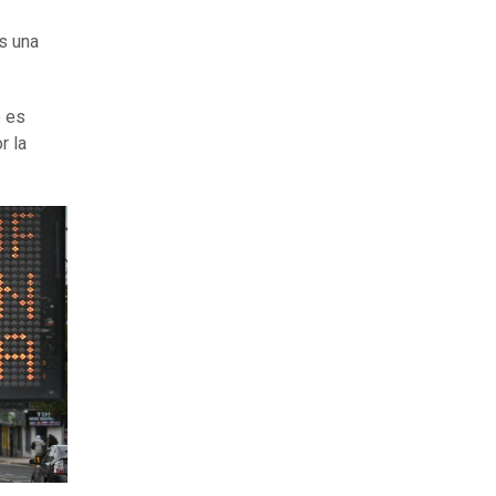
es una
e es
r la