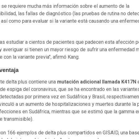
se requiere mucha más información sobre el aumento de la
bilidad, las fallas de diagnóstico (las pruebas de rutina no detec
) así como para evaluar si la variante está causando una enferm
as estudiar a cientos de pacientes que padecen esta afección p
 y averiguar si tienen un mayor riesgo de sufrir una enfermedad 
 con la variante previa", afirmó Kang.
ventaja
nte delta plus contiene una
mutación adicional llamada K417N
e
 de espiga del coronavirus, que se ha encontrado en las variante
etectadas por primera vez en Sudáfrica y Brasil, respectivament
vinculó a un aumento de hospitalizaciones y muertes durante la 
nfecciones en Sudáfrica, mientras que se estimó que la gamma e
e transmisible).
con 166 ejemplos de delta plus compartidos en GISAID, una bas