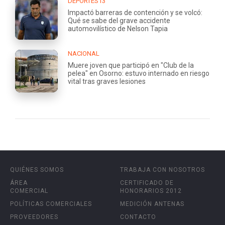
DEPORTES13
Impactó barreras de contención y se volcó:
Qué se sabe del grave accidente
automovilístico de Nelson Tapia
NACIONAL
Muere joven que participó en "Club de la
pelea" en Osorno: estuvo internado en riesgo
vital tras graves lesiones
QUIÉNES SOMOS
TRABAJA CON NOSOTROS
ÁREA
CERTIFICADO DE
COMERCIAL
HONORARIOS 2012
POLÍTICAS COMERCIALES
MEDICIÓN ANTENAS
PROVEEDORES
CONTACTO