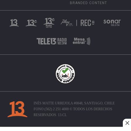
BRANDED CONTENT
INÉS MATTE URREJOLA #0848, SANTIAGO, CHILE
FONO (562) 2 251 4000 © TODOS LOS DERECHOS
RESERVADOS. 13.CL