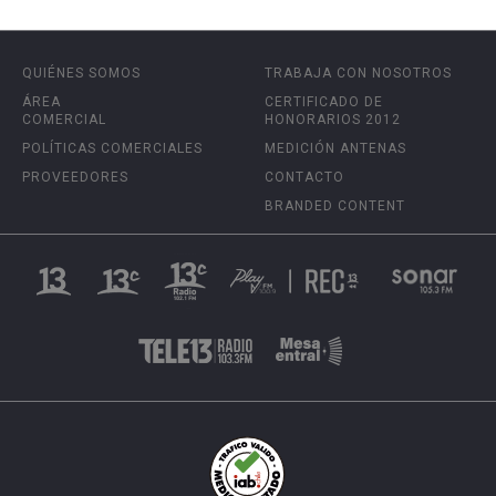
QUIÉNES SOMOS
TRABAJA CON NOSOTROS
ÁREA
CERTIFICADO DE
COMERCIAL
HONORARIOS 2012
POLÍTICAS COMERCIALES
MEDICIÓN ANTENAS
PROVEEDORES
CONTACTO
BRANDED CONTENT